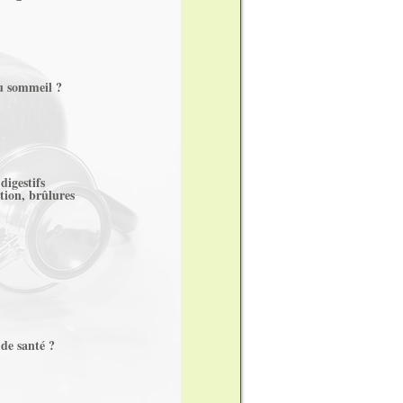
u sommeil ?
digestifs
tion, brûlures
de santé ?