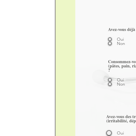
Avez-vous déjà
Oui
Non
Consommez-vous
(pâtes, pain, ri
?
Oui
Non
Avez-vous des t
(irritabilité, dé
Oui