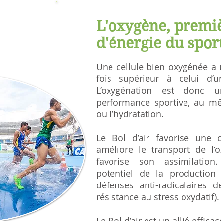
L'oxygène, premi
d'énergie du sport
Une cellule bien oxygénée a 
fois supérieur à celui d’
L’oxygénation est donc 
performance sportive, au mêm
ou l’hydratation.
Le Bol d’air favorise une o
améliore le transport de l’o
favorise son assimilatio
potentiel de la production 
défenses anti-radicalaires d
résistance au stress oxydatif).
Le Bol d’air est un allié efficac