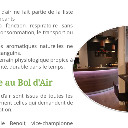
air ne fait partie de la liste
opants
a fonction respiratoire sans
 consommation, le transport ou
es aromatiques naturelles ne
sanguins.
 terrain physiologique propice à
anté, durable dans le temps.
e au Bol d'Air
d’air sont issus de toutes les
mment celles qui demandent de
ation.
lie Benoit
, vice-championne